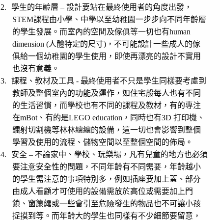
2.
學生的年齡層
–
設計要站在最
終
使用者的角度出發，
STEM
課程由小學、中學以至幼
稚園
一步步向不同年齡層
的學生發展。而室內的空
間
及傢
俱
等一
切
也有
human
dimension (
人體特定的尺寸
)
，不可能設
計
一些成人的傢
俱給一個幼
稚園
的學生使用，即使再漂亮的設計不實用
也沒有意義。
3.
課程、教材及工具
-
最
終
使用者不只是學生同樣要考慮到
教師及整個室內的功能及運作，如住宅般每人也有不同
的生活習慣，而學校也有不同的課程及教材，有的專注
在
mBot
、有的是
LEGO education
，同時也有
3D
打印機、
鐳射切割機等林林總總的設備，這一切也會影響到整個
學習及使用的流程、儲物空間以至整個空間的佈局。
4.
安全
–
不論家中、學校、玩樂場，
凡
有兒童的地方也必須
要注
意
安全性的問題，不同年齡有不同需
要
，年齡越小
的學生需注意的事項特別多，例如插座要加上蓋、部
分
由成人看顧才可使用的設
備
需放於高位或需要加上門
鎖、窗簾繩或一些會引至危
險
發
生
的物
品
也不可讓小孩
捉摸到等。而年齡大的學生也同樣有不少細節要留意，