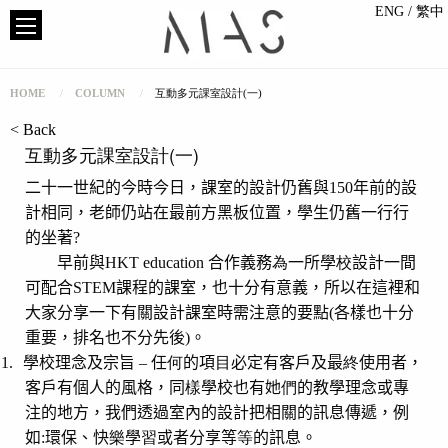
ENG
/ 繁中
HOME
COLUMN
互動多元課室設計(一)
< Back
互動多元課室設計(一)
二十一世紀的今時今日，課室的設計仍舊與
150
年前的設
計相同，老師仍站在最前方黑板位置，學生仍舊一行行
的坐著
?
早前與
HKT education
合作義務
為
一所學
校
設計一間
可配合
STEM
課程的課室，也十分有意義，所以在這裡和
大家分享一下有關設計課室時需注意的要點
(
各樣也十分
重要，排名也不分先後
)
。
1.
學校理念及宗旨
–
任
何
的項
目
必定有客戶及最
終
使用者，
客戶有個人的風格，同
樣
學校也有她
們
的教學理念或專
注的地方，我們透過室內的設計把相關的訊息傳遞，例
如
:
環保、快
樂
學
習
或者分享等
等
的訊息。