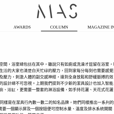
AWARDS
COLUMN
MAGAZINE I
空間，浴室總包
括
在其中，雖說只有如廁或洗澡才逗留在浴室，
生
活
的大家也清
楚
白天忙
碌
的壓力，回到家每分每刻也需要感覺
及壓力，刺激人體的副交感神經，達到全身放鬆和舒緩脈搏的效
的設計總不可忽視。上期我們提到不少新的潔具設
計
也加入智能
廁
、
浴缸
，更需要一整套的淋浴設備，如手持花灑、天花式花灑
同樣是在潔具行內數一數二的知名品牌，她們同樣推出一系
列
的
需要一個顯
示
屏及一個按鈕便可控制水量、溫度及排水系統開關