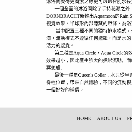
淋浴間變得更簡潔之餘更可透過智能水控
一個全面的淋浴間除了手持花灑之外
DORNBRACHT
新推出
Aquamoon
的
Rain 
視覺效果，半球形內部隱藏的燈條，為浴
當中配置三種不同的獨特排水模式，
滴，流動模式不遵循任何邏輯，而是水的
活力的感覺。
第二種是
Aqua Circle
，
Aqua Circle
的
效果越小，因此產生強大的捆綁流動。
而
冥想
般
。
最後一種是
Queen's Collar
，
水只從
半
脊柱
位置
，
帶來
自然體驗，
不同的流動模
一個好好的補償。
HOME
ABOUT US
P