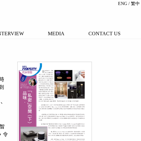
ENG
/ 繁中
NTERVIEW
MEDIA
CONTACT US
時
到
、
智
，令