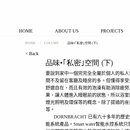
HOME
ABOUT US
PROJECTS
HOME
COLUMN
品味•｢私密｣空間 (下)
< Back
品味•｢私密｣空間 (下)
要說到家中一個完完全全屬於個人的私人
間不及留在客廳及睡房的多。但懂得享受
舒適自在，而
且
有效的泡澡有助消除疲勞
果，讓人體進入睡眠前的狀態，所以浴室
燈光照明及環保等的概念，除了提過的
座
等。
DORNBRACHT
已有六十多年的歷史
能系統產品。
Smart water
智能水控系統只