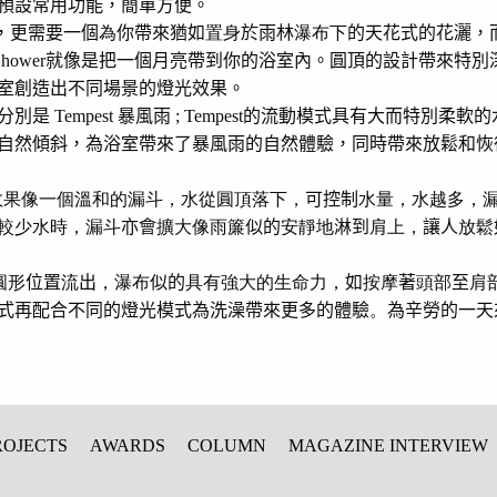
預設常用功能，簡單方便。
，更需要一個
為
你帶來猶如
置身
於雨林
瀑布下
的天花式的花灑，
Shower
就像是把一個月亮帶到你的浴室內。圓頂的設計帶來特別
室創造出不同場景的燈光效果。
分別是
Tempest
暴風雨
; Tempest
的流動模式具有大而特別柔軟的
自然傾斜，為浴室帶來了暴風雨的自然體驗，同時帶來放鬆和恢
效果像一個溫和的漏斗，水從圓頂落下，
可控制
水量，水越多，
較少水時，漏斗
亦會
擴大像雨簾
似的
安靜地
淋到
肩上，
讓人
放鬆
圓形
位置
流
出
，瀑布
似的
具有強大的生命力，
如
按摩
著
頭部
至
肩
式再配合不同的燈光模式為洗澡帶來更多的體驗
。
為辛勞的一天
ROJECTS
AWARDS
COLUMN
MAGAZINE INTERVIEW