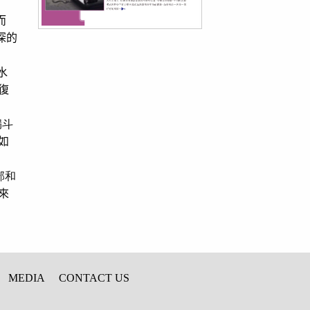
而
深的
水
復
漏斗
如
部和
來
MEDIA
CONTACT US